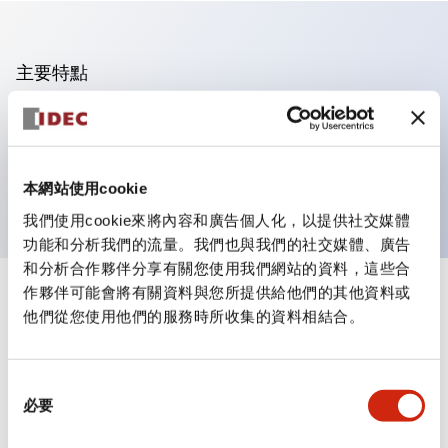
主要特點
可進行集合密著安裝
附鎖選擇開關採用高安全性的彈子鎖結構
防護結構為IP65（IEC60529）
本網站使用cookie
我們使用cookie來將內容和廣告個人化，以提供社交媒體
功能和分析我們的流量。我們也與我們的社交媒體、廣告
和分析合作夥伴分享有關您使用我們網站的資料，這些合
作夥伴可能會將有關資料與您所提供給他們的其他資料或
+
規格
顯示全部
他們從您使用他們的服務時所收集的資料相結合。
審美規範
同
環境規範
必要
意
選