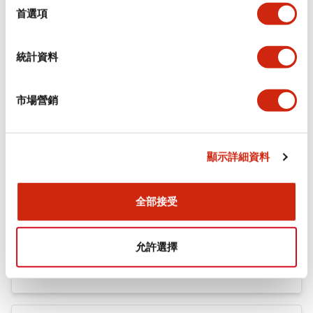
機械規格
擇
首選項
安裝和安裝規範
統計資料
市場營銷
文件和檔案
顯示詳細資料
型錄和宣傳手冊
認證與標準
全部接受
Flush Silhouette LW系列 控制元件 (英文版)
允許選擇
2025/09/19
.PDF
1.23MB