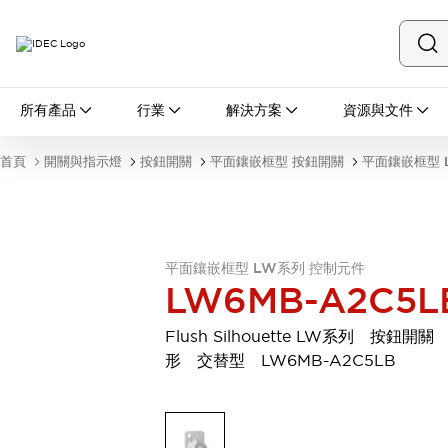
所有產品
所有產品
行業
解決方案
資源與文件
開關與指示燈
按鈕開關
首頁
開關與指示燈
按鈕開關
平面鑲嵌框型 按鈕開關
平面鑲嵌框型 
指示燈和蜂鳴器
瀏覽全部
安全與防爆
安全設備
防爆設備
瀏覽全部
平面鑲嵌框型 LW系列 控制元件
LW6MB-A2C5L
盤櫃
繼電器·計時器
Flush Silhouette LW系列 按鈕開關
電源供應器
形 交替型 LW6MB-A2C5LB
回路保護器
LED照明裝置
端子台
瀏覽全部
自動化