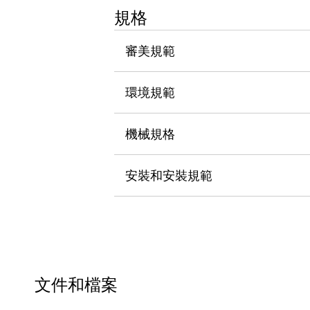
瀏覽全部
規格
機器人
使人機協作更安全、更高效
審美規範
發揮協作機器人潛力的安全措施
瀏覽全部
半導體
環境規範
提高半導體製造裝置設計自由度的方法
瞬間完成開關的更換，避免停機時間拉長
充分對應安全標準
瀏覽全部
機械規格
瀏覽全部
解決方案
安裝和安裝規範
IIoT（工業物聯網）
去面板化
RFID 認證
安全及其未來
安全及其未來 | 解決⽅案
瀏覽全部
從基礎了解安全元件
瀏覽全部
文件和檔案
資源與文件