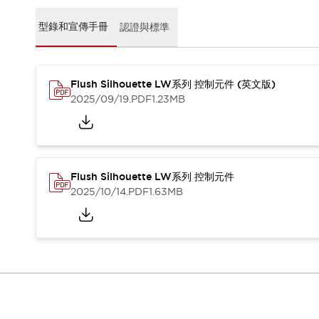
CAD檔
型錄和宣傳手冊
型錄和宣傳手冊
認證與標準
影片專區
選型系統
軟體下載
Flush Silhouette LW系列 控制元件 (英文版)
邏輯模擬器
2025/09/19
.PDF
1.23MB
產品資安通知
最新消息
新聞中心
活動
促銷活動
Flush Silhouette LW系列 控制元件
部落格
2025/10/14
.PDF
1.63MB
支援
聯絡我們
服務據點
產品變更/停產通知
RoHS指令對應
認證與標準