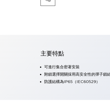
可程式控制器
可程式人機介面
工業乙太網路設備
瀏覽全部
自動識別
自動識別
感測器
瀏覽全部
行業
汽車
主要特點
工業機器人的潛在風險，從第三者角度徹底驗證
減少安全柵內的人身事故
可進行集合密著安裝
兼顧良好的視認性及減少維修工時
最適合小型裝置的安全對策
瀏覽全部
附鎖選擇開關採用高安全性的彈子鎖
工具機
防護結構為IP65（IEC60529）
降低機床成本的技巧簡單的讓人意外
尋找讓機床更小型化的可能性
從外觀設計的觀點提升機床的附加價值
預防導致機器故障的「瞬停」
3位置促動開關確保綜合加工中心機的安全性