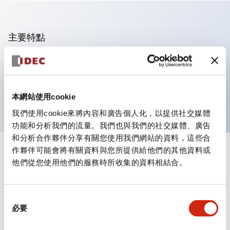
主要特點
可進行集合密著安裝
附鎖選擇開關採用高安全性的彈子鎖結構
防護結構為IP65（IEC60529）
本網站使用cookie
我們使用cookie來將內容和廣告個人化，以提供社交媒體
功能和分析我們的流量。我們也與我們的社交媒體、廣告
和分析合作夥伴分享有關您使用我們網站的資料，這些合
作夥伴可能會將有關資料與您所提供給他們的其他資料或
+
規格
顯示全部
他們從您使用他們的服務時所收集的資料相結合。
審美規範
同
環境規範
必要
意
選