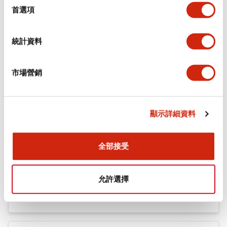
機械規格
擇
首選項
安裝和安裝規範
統計資料
市場營銷
文件和檔案
顯示詳細資料
型錄和宣傳手冊
認證與標準
全部接受
Flush Silhouette LW系列 控制元件 (英文版)
允許選擇
2025/09/19
.PDF
1.23MB