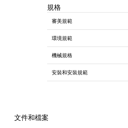
瀏覽全部
規格
機器人
使人機協作更安全、更高效
審美規範
發揮協作機器人潛力的安全措施
瀏覽全部
半導體
環境規範
提高半導體製造裝置設計自由度的方法
瞬間完成開關的更換，避免停機時間拉長
充分對應安全標準
瀏覽全部
機械規格
瀏覽全部
解決方案
安裝和安裝規範
IIoT（工業物聯網）
去面板化
RFID 認證
安全及其未來
安全及其未來 | 解決⽅案
瀏覽全部
從基礎了解安全元件
瀏覽全部
文件和檔案
資源與文件