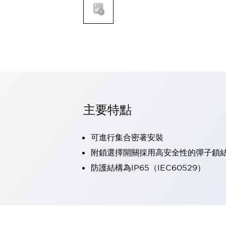
可程式控制器
可程式人機介面
工業乙太網路設備
瀏覽全部
自動識別
自動識別
感測器
瀏覽全部
行業
汽車
主要特點
工業機器人的潛在風險，從第三者角度徹底驗證
減少安全柵內的人身事故
可進行集合密著安裝
兼顧良好的視認性及減少維修工時
最適合小型裝置的安全對策
瀏覽全部
附鎖選擇開關採用高安全性的彈子鎖
工具機
防護結構為IP65（IEC60529）
降低機床成本的技巧簡單的讓人意外
尋找讓機床更小型化的可能性
從外觀設計的觀點提升機床的附加價值
預防導致機器故障的「瞬停」
3位置促動開關確保綜合加工中心機的安全性