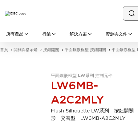
所有產品
所有產品
行業
解決方案
資源與文件
開關與指示燈
按鈕開關
首頁
開關與指示燈
按鈕開關
平面鑲嵌框型 按鈕開關
平面鑲嵌框型 
指示燈和蜂鳴器
瀏覽全部
安全與防爆
安全設備
防爆設備
平面鑲嵌框型 LW系列 控制元件
LW6MB-
瀏覽全部
盤櫃
A2C2MLY
繼電器·計時器
電源供應器
Flush Silhouette LW系列 按鈕開關
回路保護器
形 交替型 LW6MB-A2C2MLY
LED照明裝置
端子台
瀏覽全部
自動化