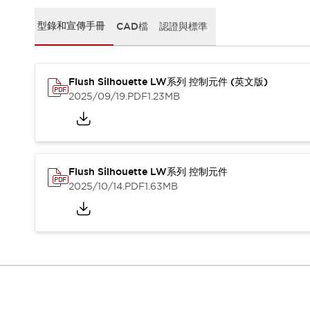
CAD檔
型錄和宣傳手冊
型錄和宣傳手冊
CAD檔
認證與標準
影片專區
選型系統
軟體下載
Flush Silhouette LW系列 控制元件 (英文版)
邏輯模擬器
2025/09/19
.PDF
1.23MB
產品資安通知
最新消息
新聞中心
活動
促銷活動
Flush Silhouette LW系列 控制元件
部落格
2025/10/14
.PDF
1.63MB
支援
聯絡我們
服務據點
產品變更/停產通知
RoHS指令對應
認證與標準