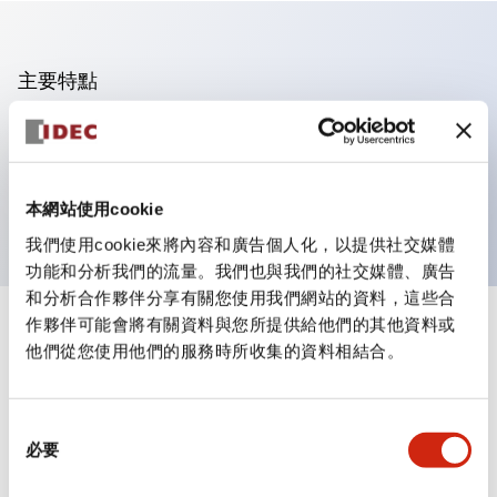
主要特點
可進行集合密著安裝
附鎖選擇開關採用高安全性的彈子鎖結構
防護結構為IP65（IEC60529）
本網站使用cookie
我們使用cookie來將內容和廣告個人化，以提供社交媒體
功能和分析我們的流量。我們也與我們的社交媒體、廣告
和分析合作夥伴分享有關您使用我們網站的資料，這些合
作夥伴可能會將有關資料與您所提供給他們的其他資料或
+
規格
顯示全部
他們從您使用他們的服務時所收集的資料相結合。
審美規範
同
環境規範
必要
意
選