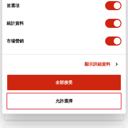
機械規格
擇
首選項
安裝和安裝規範
統計資料
市場營銷
文件和檔案
顯示詳細資料
型錄和宣傳手冊
CAD檔
認證與標準
全部接受
Flush Silhouette LW系列 控制元件 (英文版)
允許選擇
2025/09/19
.PDF
1.23MB