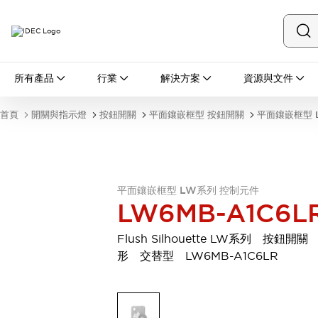
所有產品
所有產品
行業
解決方案
資源與文件
開關與指示燈
按鈕開關
首頁
開關與指示燈
按鈕開關
平面鑲嵌框型 按鈕開關
平面鑲嵌框型 
指示燈和蜂鳴器
瀏覽全部
安全與防爆
安全設備
防爆設備
瀏覽全部
平面鑲嵌框型 LW系列 控制元件
LW6MB-A1C6L
盤櫃
繼電器·計時器
Flush Silhouette LW系列 按鈕開關
電源供應器
形 交替型 LW6MB-A1C6LR
回路保護器
LED照明裝置
端子台
瀏覽全部
自動化