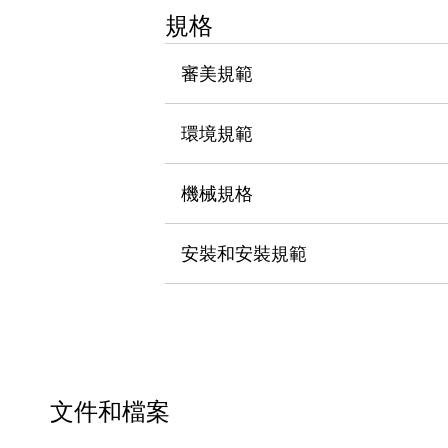
瀏覽全部
規格
機器人
使人機協作更安全、更高效
審美規範
發揮協作機器人潛力的安全措施
瀏覽全部
半導體
環境規範
提高半導體製造裝置設計自由度的方法
瞬間完成開關的更換，避免停機時間拉長
充分對應安全標準
瀏覽全部
機械規格
瀏覽全部
解決方案
安裝和安裝規範
IIoT（工業物聯網）
去面板化
RFID 認證
安全及其未來
安全及其未來 | 解決⽅案
瀏覽全部
從基礎了解安全元件
瀏覽全部
文件和檔案
資源與文件