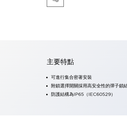
可程式控制器
可程式人機介面
工業乙太網路設備
瀏覽全部
自動識別
自動識別
感測器
瀏覽全部
行業
汽車
主要特點
工業機器人的潛在風險，從第三者角度徹底驗證
減少安全柵內的人身事故
可進行集合密著安裝
兼顧良好的視認性及減少維修工時
最適合小型裝置的安全對策
瀏覽全部
附鎖選擇開關採用高安全性的彈子鎖
工具機
防護結構為IP65（IEC60529）
降低機床成本的技巧簡單的讓人意外
尋找讓機床更小型化的可能性
從外觀設計的觀點提升機床的附加價值
預防導致機器故障的「瞬停」
3位置促動開關確保綜合加工中心機的安全性