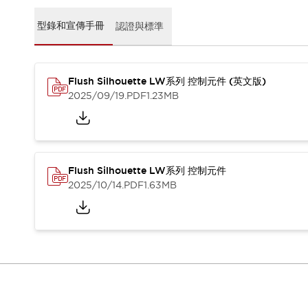
CAD檔
型錄和宣傳手冊
型錄和宣傳手冊
認證與標準
影片專區
選型系統
軟體下載
Flush Silhouette LW系列 控制元件 (英文版)
邏輯模擬器
2025/09/19
.PDF
1.23MB
產品資安通知
最新消息
新聞中心
活動
促銷活動
Flush Silhouette LW系列 控制元件
部落格
2025/10/14
.PDF
1.63MB
支援
聯絡我們
服務據點
產品變更/停產通知
RoHS指令對應
認證與標準