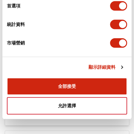
機械規格
擇
首選項
安裝和安裝規範
統計資料
市場營銷
文件和檔案
顯示詳細資料
型錄和宣傳手冊
認證與標準
全部接受
Flush Silhouette LW系列 控制元件 (英文版)
允許選擇
2025/09/19
.PDF
1.23MB