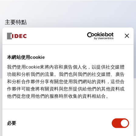
主要特點
可進行集合密著安裝
附鎖選擇開關採用高安全性的彈子鎖結構
防護結構為IP65（IEC60529）
本網站使用cookie
我們使用cookie來將內容和廣告個人化，以提供社交媒體
功能和分析我們的流量。我們也與我們的社交媒體、廣告
和分析合作夥伴分享有關您使用我們網站的資料，這些合
作夥伴可能會將有關資料與您所提供給他們的其他資料或
+
規格
顯示全部
他們從您使用他們的服務時所收集的資料相結合。
審美規範
同
環境規範
必要
意
選