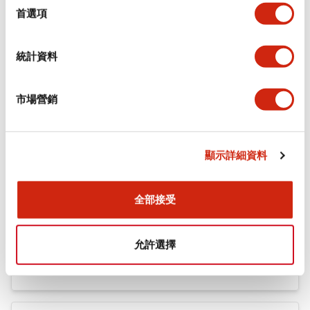
機械規格
擇
首選項
安裝和安裝規範
統計資料
市場營銷
文件和檔案
顯示詳細資料
型錄和宣傳手冊
認證與標準
全部接受
Flush Silhouette LW系列 控制元件 (英文版)
允許選擇
2025/09/19
.PDF
1.23MB