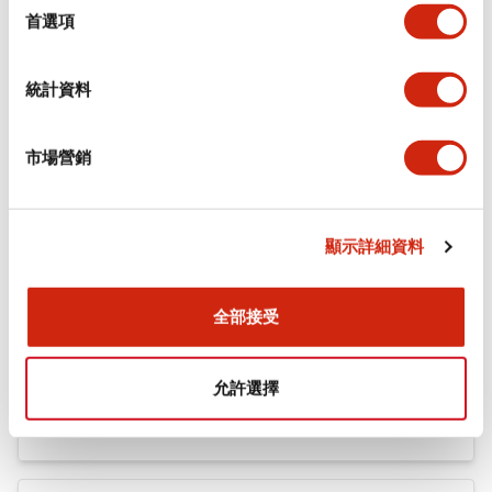
機械規格
擇
首選項
安裝和安裝規範
統計資料
市場營銷
文件和檔案
顯示詳細資料
型錄和宣傳手冊
認證與標準
全部接受
Flush Silhouette LW系列 控制元件 (英文版)
允許選擇
2025/09/19
.PDF
1.23MB