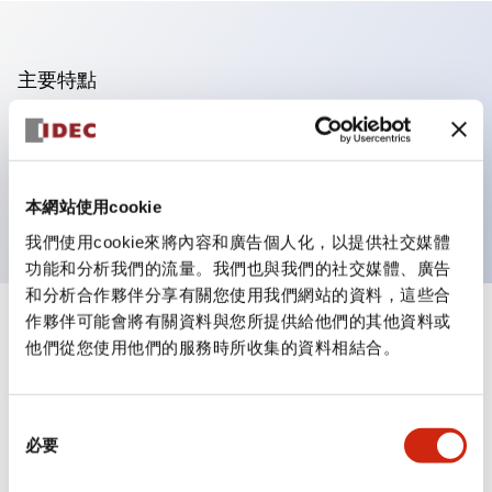
主要特點
可進行集合密著安裝
附鎖選擇開關採用高安全性的彈子鎖結構
防護結構為IP65（IEC60529）
本網站使用cookie
我們使用cookie來將內容和廣告個人化，以提供社交媒體
功能和分析我們的流量。我們也與我們的社交媒體、廣告
和分析合作夥伴分享有關您使用我們網站的資料，這些合
作夥伴可能會將有關資料與您所提供給他們的其他資料或
+
規格
顯示全部
他們從您使用他們的服務時所收集的資料相結合。
審美規範
同
環境規範
必要
意
選