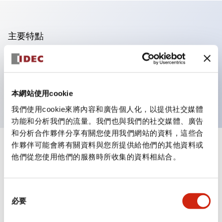
主要特點
可進行集合密著安裝
附鎖選擇開關採用高安全性的彈子鎖結構
防護結構為IP65（IEC60529）
本網站使用cookie
我們使用cookie來將內容和廣告個人化，以提供社交媒體
功能和分析我們的流量。我們也與我們的社交媒體、廣告
和分析合作夥伴分享有關您使用我們網站的資料，這些合
作夥伴可能會將有關資料與您所提供給他們的其他資料或
+
規格
顯示全部
他們從您使用他們的服務時所收集的資料相結合。
審美規範
同
環境規範
必要
意
選