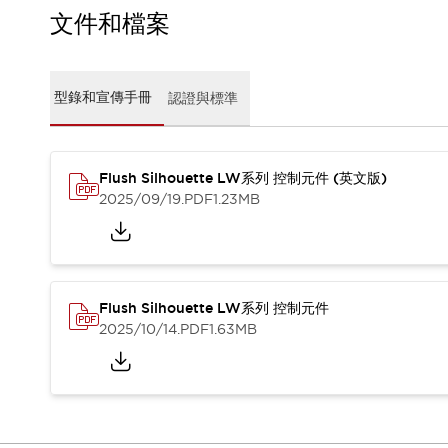
CAD檔
文件和檔案
型錄和宣傳手冊
影片專區
選型系統
型錄和宣傳手冊
認證與標準
軟體下載
邏輯模擬器
產品資安通知
最新消息
Flush Silhouette LW系列 控制元件 (英文版)
新聞中心
2025/09/19
.PDF
1.23MB
活動
促銷活動
部落格
支援
Flush Silhouette LW系列 控制元件
聯絡我們
服務據點
2025/10/14
.PDF
1.63MB
產品變更/停產通知
RoHS指令對應
認證與標準