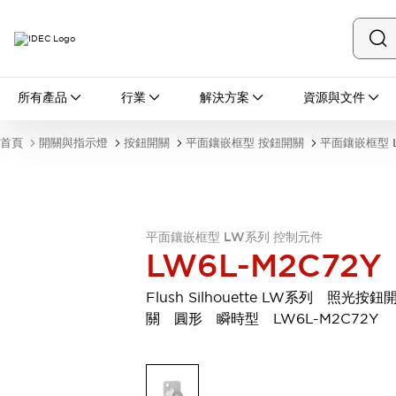
所有產品
所有產品
行業
解決方案
資源與文件
開關與指示燈
按鈕開關
首頁
開關與指示燈
按鈕開關
平面鑲嵌框型 按鈕開關
平面鑲嵌框型 
指示燈和蜂鳴器
瀏覽全部
安全與防爆
安全設備
防爆設備
瀏覽全部
平面鑲嵌框型 LW系列 控制元件
LW6L-M2C72Y
盤櫃
繼電器·計時器
Flush Silhouette LW系列 照光按鈕
電源供應器
關 圓形 瞬時型 LW6L-M2C72Y
回路保護器
LED照明裝置
端子台
瀏覽全部
自動化