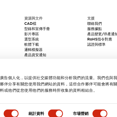
資源與文件
支援
CAD檔
聯絡我們
型錄和宣傳手冊
服務據點
影片專區
產品變更/停產通
選型系統
RoHS指令對應
軟體下載
認證與標準
邏輯模擬器
產品資安通知
內容和廣告個人化，以提供社交媒體功能和分析我們的流量。我們也與
作夥伴分享有關您使用我們網站的資料，這些合作夥伴可能會將有
資料或他們從您使用他們的服務時所收集的資料相結合。
統計資料
市場營銷
產品詳情
主要特點
規格
文件和檔案