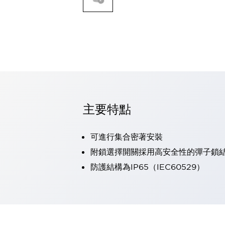
可程式控制器
可程式人機介面
工業乙太網路設備
瀏覽全部
自動識別
自動識別
感測器
瀏覽全部
行業
汽車
主要特點
工業機器人的潛在風險，從第三者角度徹底驗證
減少安全柵內的人身事故
可進行集合密著安裝
兼顧良好的視認性及減少維修工時
最適合小型裝置的安全對策
瀏覽全部
附鎖選擇開關採用高安全性的彈子鎖
工具機
防護結構為IP65（IEC60529）
降低機床成本的技巧簡單的讓人意外
尋找讓機床更小型化的可能性
從外觀設計的觀點提升機床的附加價值
預防導致機器故障的「瞬停」
3位置促動開關確保綜合加工中心機的安全性