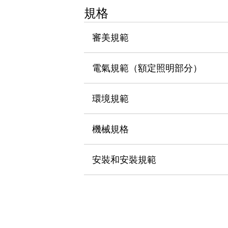
瀏覽全部
規格
機器人
使人機協作更安全、更高效
審美規範
發揮協作機器人潛力的安全措施
瀏覽全部
半導體
電氣規範（額定照明部分）
提高半導體製造裝置設計自由度的方法
瞬間完成開關的更換，避免停機時間拉長
充分對應安全標準
瀏覽全部
環境規範
瀏覽全部
解決方案
機械規格
IIoT（工業物聯網）
去面板化
RFID 認證
安全及其未來
安裝和安裝規範
安全及其未來 | 解決⽅案
瀏覽全部
從基礎了解安全元件
瀏覽全部
資源與文件