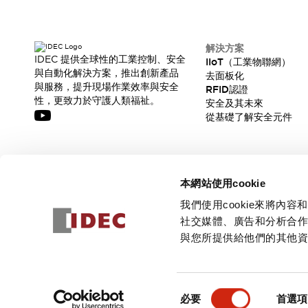
解決方案
IDEC 提供全球性的工業控制、安全
IIoT（工業物聯網）
與自動化解決方案，推出創新產品
去面板化
與服務，提升現場作業效率與安全
RFID認證
性，更致力於守護人類福祉。
安全及其未來
從基礎了解安全元件
訂閱我們的電子報，獲取我們的最新訊息!
本網站使用cookie
訂閱
我們使用cookie來將
社交媒體、廣告和分析合
與您所提供給他們的其他
© 2026 IDEC Corporation
隱私權政策
使用條款
同
必要
首選項
意