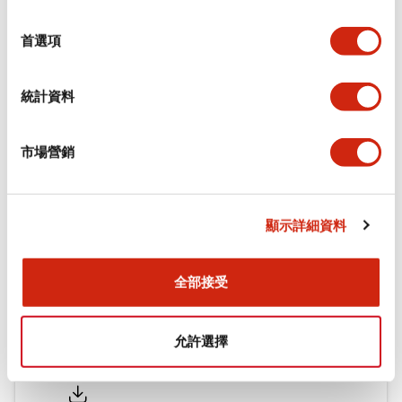
環境規範
選
擇
首選項
機械規格
統計資料
安裝和安裝規範
市場營銷
文件和檔案
顯示詳細資料
型錄和宣傳手冊
認證與標準
全部接受
允許選擇
Flush Silhouette LW系列 控制元件 (英文版)
2025/09/19
.PDF
1.23MB