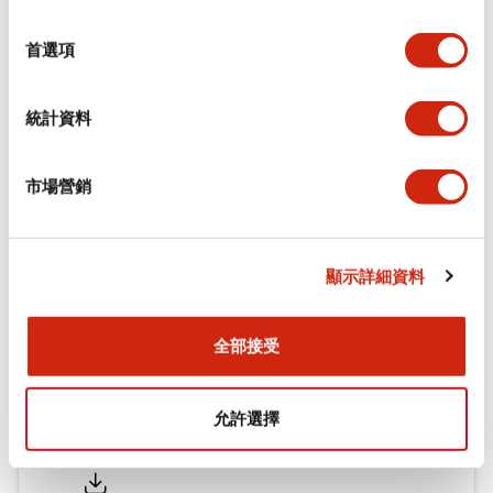
環境規範
選
擇
首選項
機械規格
統計資料
安裝和安裝規範
市場營銷
文件和檔案
顯示詳細資料
型錄和宣傳手冊
認證與標準
全部接受
允許選擇
Flush Silhouette LW系列 控制元件 (英文版)
2025/09/19
.PDF
1.23MB