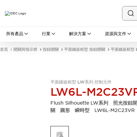
所有產品
所有產品
行業
解決方案
資源與文件
開關與指示燈
按鈕開關
首頁
開關與指示燈
按鈕開關
平面鑲嵌框型 按鈕開關
平面鑲嵌框型 
指示燈和蜂鳴器
瀏覽全部
安全與防爆
安全設備
防爆設備
瀏覽全部
平面鑲嵌框型 LW系列 控制元件
LW6L-M2C23V
盤櫃
繼電器·計時器
Flush Silhouette LW系列 照光按鈕
電源供應器
關 圓形 瞬時型 LW6L-M2C23VR
回路保護器
LED照明裝置
端子台
瀏覽全部
自動化