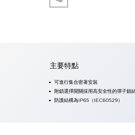
可程式控制器
可程式人機介面
工業乙太網路設備
瀏覽全部
自動識別
自動識別
感測器
瀏覽全部
行業
汽車
主要特點
工業機器人的潛在風險，從第三者角度徹底驗證
減少安全柵內的人身事故
可進行集合密著安裝
兼顧良好的視認性及減少維修工時
最適合小型裝置的安全對策
瀏覽全部
附鎖選擇開關採用高安全性的彈子鎖
工具機
防護結構為IP65（IEC60529）
降低機床成本的技巧簡單的讓人意外
尋找讓機床更小型化的可能性
從外觀設計的觀點提升機床的附加價值
預防導致機器故障的「瞬停」
3位置促動開關確保綜合加工中心機的安全性