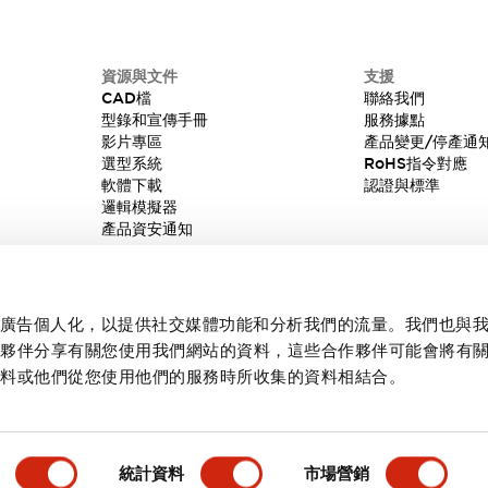
資源與文件
支援
CAD檔
聯絡我們
型錄和宣傳手冊
服務據點
影片專區
產品變更/停產通
選型系統
RoHS指令對應
軟體下載
認證與標準
邏輯模擬器
產品資安通知
內容和廣告個人化，以提供社交媒體功能和分析我們的流量。我們也與
作夥伴分享有關您使用我們網站的資料，這些合作夥伴可能會將有
資料或他們從您使用他們的服務時所收集的資料相結合。
統計資料
市場營銷
產品詳情
主要特點
規格
文件和檔案