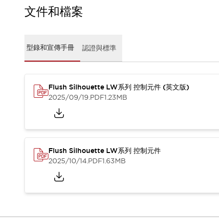
CAD檔
文件和檔案
型錄和宣傳手冊
影片專區
選型系統
型錄和宣傳手冊
認證與標準
軟體下載
邏輯模擬器
產品資安通知
最新消息
Flush Silhouette LW系列 控制元件 (英文版)
新聞中心
2025/09/19
.PDF
1.23MB
活動
促銷活動
部落格
支援
Flush Silhouette LW系列 控制元件
聯絡我們
服務據點
2025/10/14
.PDF
1.63MB
產品變更/停產通知
RoHS指令對應
認證與標準