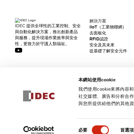
解決方案
IDEC 提供全球性的工業控制、安全
IIoT（工業物聯網）
與自動化解決方案，推出創新產品
去面板化
與服務，提升現場作業效率與安全
RFID認證
性，更致力於守護人類福祉。
安全及其未來
從基礎了解安全元件
訂閱我們的電子報，獲取我們的最新訊息!
本網站使用cookie
訂閱
我們使用cookie來將
社交媒體、廣告和分析合
與您所提供給他們的其他
© 2026 IDEC Corporation
隱私權政策
使用條款
同
必要
首選項
意