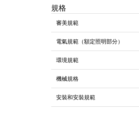
瀏覽全部
規格
機器人
使人機協作更安全、更高效
審美規範
發揮協作機器人潛力的安全措施
瀏覽全部
半導體
電氣規範（額定照明部分）
提高半導體製造裝置設計自由度的方法
瞬間完成開關的更換，避免停機時間拉長
充分對應安全標準
瀏覽全部
環境規範
瀏覽全部
解決方案
機械規格
IIoT（工業物聯網）
去面板化
RFID 認證
安全及其未來
安裝和安裝規範
安全及其未來 | 解決⽅案
瀏覽全部
從基礎了解安全元件
瀏覽全部
資源與文件