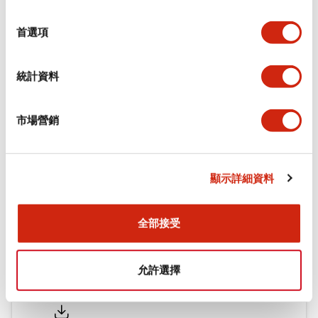
環境規範
選
擇
首選項
機械規格
統計資料
安裝和安裝規範
市場營銷
文件和檔案
顯示詳細資料
型錄和宣傳手冊
認證與標準
全部接受
允許選擇
Flush Silhouette LW系列 控制元件 (英文版)
2025/09/19
.PDF
1.23MB