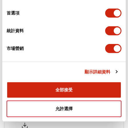
環境規範
選
擇
首選項
機械規格
統計資料
安裝和安裝規範
市場營銷
文件和檔案
顯示詳細資料
型錄和宣傳手冊
認證與標準
全部接受
允許選擇
Flush Silhouette LW系列 控制元件 (英文版)
2025/09/19
.PDF
1.23MB