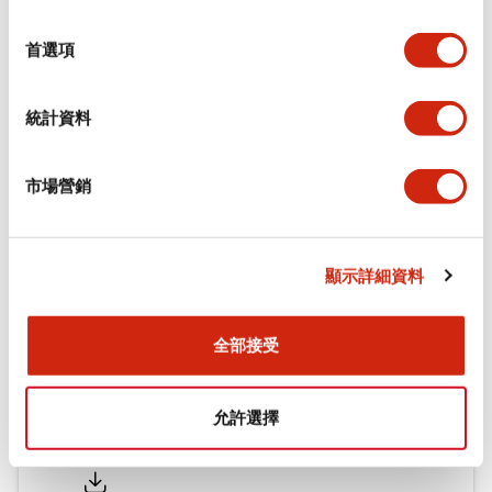
環境規範
選
擇
首選項
機械規格
統計資料
安裝和安裝規範
市場營銷
文件和檔案
顯示詳細資料
型錄和宣傳手冊
CAD檔
認證與標準
全部接受
允許選擇
Flush Silhouette LW系列 控制元件 (英文版)
2025/09/19
.PDF
1.23MB