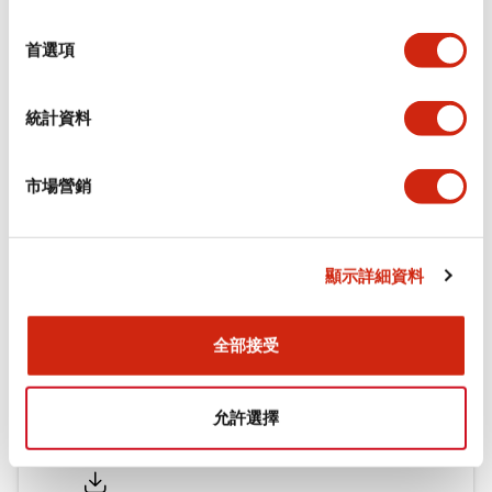
環境規範
選
擇
首選項
機械規格
統計資料
安裝和安裝規範
市場營銷
文件和檔案
顯示詳細資料
型錄和宣傳手冊
認證與標準
全部接受
允許選擇
Flush Silhouette LW系列 控制元件 (英文版)
2025/09/19
.PDF
1.23MB