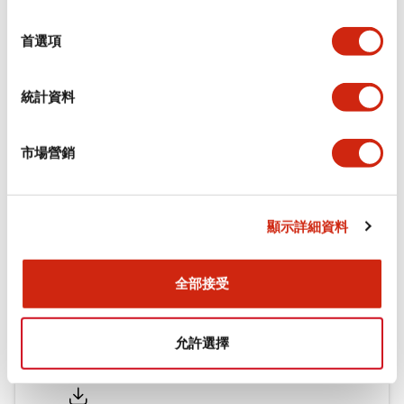
環境規範
選
擇
首選項
機械規格
統計資料
安裝和安裝規範
市場營銷
文件和檔案
顯示詳細資料
型錄和宣傳手冊
認證與標準
全部接受
允許選擇
Flush Silhouette LW系列 控制元件 (英文版)
2025/09/19
.PDF
1.23MB