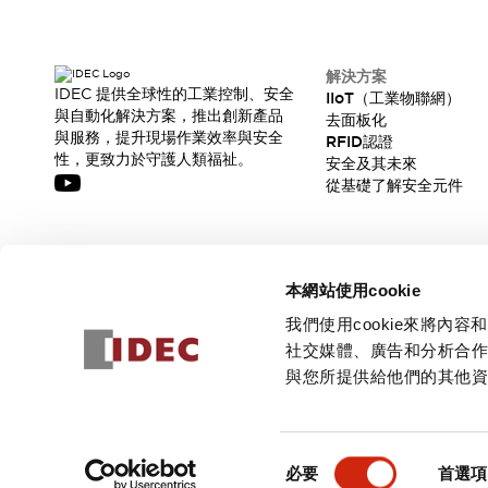
解決方案
IDEC 提供全球性的工業控制、安全
IIoT（工業物聯網）
與自動化解決方案，推出創新產品
去面板化
與服務，提升現場作業效率與安全
RFID認證
性，更致力於守護人類福祉。
安全及其未來
從基礎了解安全元件
訂閱我們的電子報，獲取我們的最新訊息!
本網站使用cookie
訂閱
我們使用cookie來將
社交媒體、廣告和分析合
與您所提供給他們的其他
© 2026 IDEC Corporation
隱私權政策
使用條款
同
必要
首選項
意