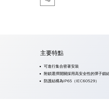
可程式控制器
可程式人機介面
工業乙太網路設備
瀏覽全部
自動識別
自動識別
感測器
瀏覽全部
行業
汽車
主要特點
工業機器人的潛在風險，從第三者角度徹底驗證
減少安全柵內的人身事故
可進行集合密著安裝
兼顧良好的視認性及減少維修工時
最適合小型裝置的安全對策
瀏覽全部
附鎖選擇開關採用高安全性的彈子鎖
工具機
防護結構為IP65（IEC60529）
降低機床成本的技巧簡單的讓人意外
尋找讓機床更小型化的可能性
從外觀設計的觀點提升機床的附加價值
預防導致機器故障的「瞬停」
3位置促動開關確保綜合加工中心機的安全性