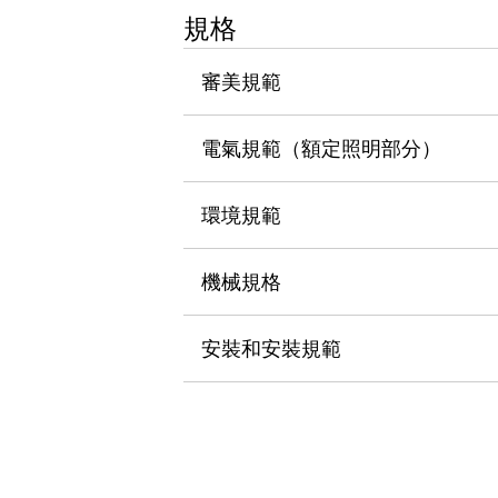
瀏覽全部
規格
機器人
使人機協作更安全、更高效
審美規範
發揮協作機器人潛力的安全措施
瀏覽全部
半導體
電氣規範（額定照明部分）
提高半導體製造裝置設計自由度的方法
瞬間完成開關的更換，避免停機時間拉長
充分對應安全標準
瀏覽全部
環境規範
瀏覽全部
解決方案
機械規格
IIoT（工業物聯網）
去面板化
RFID 認證
安全及其未來
安裝和安裝規範
安全及其未來 | 解決⽅案
瀏覽全部
從基礎了解安全元件
瀏覽全部
資源與文件