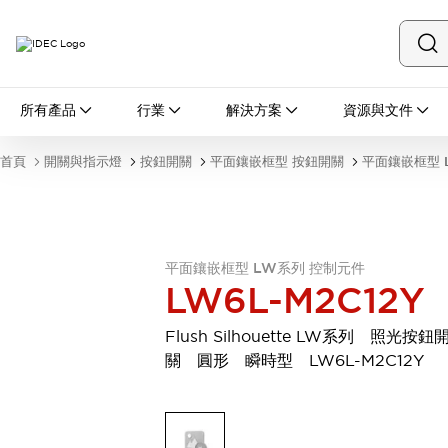
所有產品
所有產品
行業
解決方案
資源與文件
開關與指示燈
按鈕開關
首頁
開關與指示燈
按鈕開關
平面鑲嵌框型 按鈕開關
平面鑲嵌框型 
指示燈和蜂鳴器
瀏覽全部
安全與防爆
安全設備
防爆設備
瀏覽全部
平面鑲嵌框型 LW系列 控制元件
LW6L-M2C12Y
盤櫃
繼電器·計時器
Flush Silhouette LW系列 照光按鈕
電源供應器
關 圓形 瞬時型 LW6L-M2C12Y
回路保護器
LED照明裝置
端子台
瀏覽全部
自動化