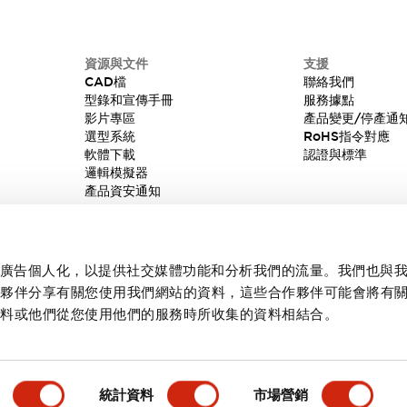
資源與文件
支援
CAD檔
聯絡我們
型錄和宣傳手冊
服務據點
影片專區
產品變更/停產通
選型系統
RoHS指令對應
軟體下載
認證與標準
邏輯模擬器
產品資安通知
內容和廣告個人化，以提供社交媒體功能和分析我們的流量。我們也與
作夥伴分享有關您使用我們網站的資料，這些合作夥伴可能會將有
資料或他們從您使用他們的服務時所收集的資料相結合。
統計資料
市場營銷
產品詳情
主要特點
規格
文件和檔案