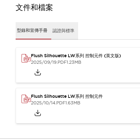
CAD檔
文件和檔案
型錄和宣傳手冊
影片專區
選型系統
型錄和宣傳手冊
認證與標準
軟體下載
邏輯模擬器
產品資安通知
最新消息
Flush Silhouette LW系列 控制元件 (英文版)
新聞中心
2025/09/19
.PDF
1.23MB
活動
促銷活動
部落格
支援
Flush Silhouette LW系列 控制元件
聯絡我們
服務據點
2025/10/14
.PDF
1.63MB
產品變更/停產通知
RoHS指令對應
認證與標準