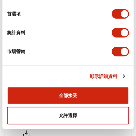
環境規範
選
擇
首選項
機械規格
統計資料
安裝和安裝規範
市場營銷
文件和檔案
顯示詳細資料
型錄和宣傳手冊
認證與標準
全部接受
允許選擇
Flush Silhouette LW系列 控制元件 (英文版)
2025/09/19
.PDF
1.23MB