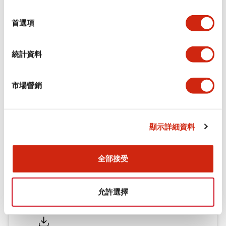
環境規範
選
擇
首選項
機械規格
統計資料
安裝和安裝規範
市場營銷
文件和檔案
顯示詳細資料
型錄和宣傳手冊
認證與標準
全部接受
允許選擇
Flush Silhouette LW系列 控制元件 (英文版)
2025/09/19
.PDF
1.23MB