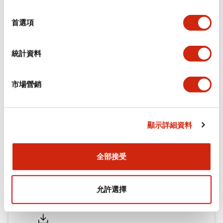
環境規範
選
擇
首選項
機械規格
統計資料
安裝和安裝規範
市場營銷
文件和檔案
顯示詳細資料
型錄和宣傳手冊
認證與標準
全部接受
允許選擇
Flush Silhouette LW系列 控制元件 (英文版)
2025/09/19
.PDF
1.23MB