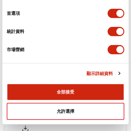
環境規範
選
擇
首選項
機械規格
統計資料
安裝和安裝規範
市場營銷
文件和檔案
顯示詳細資料
型錄和宣傳手冊
認證與標準
全部接受
允許選擇
Flush Silhouette LW系列 控制元件 (英文版)
2025/09/19
.PDF
1.23MB