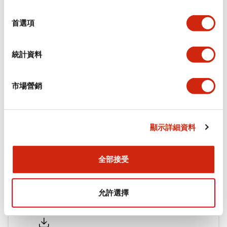
環境規範
選
擇
首選項
機械規格
統計資料
安裝和安裝規範
市場營銷
文件和檔案
顯示詳細資料
型錄和宣傳手冊
認證與標準
全部接受
允許選擇
Flush Silhouette LW系列 控制元件 (英文版)
2025/09/19
.PDF
1.23MB