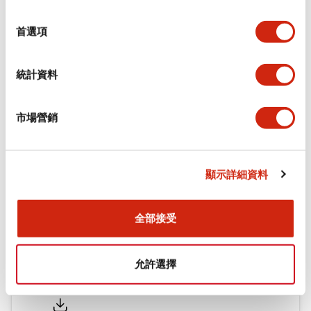
環境規範
選
擇
首選項
機械規格
統計資料
安裝和安裝規範
市場營銷
文件和檔案
顯示詳細資料
型錄和宣傳手冊
CAD檔
認證與標準
全部接受
允許選擇
Flush Silhouette LW系列 控制元件 (英文版)
2025/09/19
.PDF
1.23MB