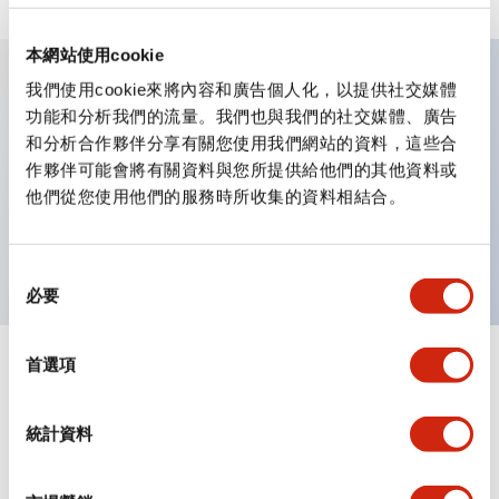
本網站使用cookie
我們使用cookie來將內容和廣告個人化，以提供社交媒體
主要特點
功能和分析我們的流量。我們也與我們的社交媒體、廣告
和分析合作夥伴分享有關您使用我們網站的資料，這些合
作夥伴可能會將有關資料與您所提供給他們的其他資料或
可進行集合密著安裝
他們從您使用他們的服務時所收集的資料相結合。
附鎖選擇開關採用高安全性的彈子鎖結構
防護結構為IP65（IEC60529）
同
必要
意
選
擇
首選項
文件和檔案
統計資料
型錄和宣傳手冊
認證與標準
技術文件