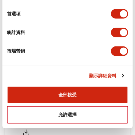
環境規範
選
擇
首選項
機械規格
統計資料
安裝和安裝規範
市場營銷
文件和檔案
顯示詳細資料
型錄和宣傳手冊
CAD檔
認證與標準
全部接受
允許選擇
Flush Silhouette LW系列 控制元件 (英文版)
2025/09/19
.PDF
1.23MB