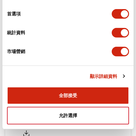
環境規範
選
擇
首選項
機械規格
統計資料
安裝和安裝規範
市場營銷
文件和檔案
顯示詳細資料
型錄和宣傳手冊
認證與標準
全部接受
允許選擇
Flush Silhouette LW系列 控制元件 (英文版)
2025/09/19
.PDF
1.23MB