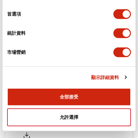
環境規範
選
擇
首選項
機械規格
統計資料
安裝和安裝規範
市場營銷
文件和檔案
顯示詳細資料
型錄和宣傳手冊
認證與標準
全部接受
允許選擇
Flush Silhouette LW系列 控制元件 (英文版)
2025/09/19
.PDF
1.23MB