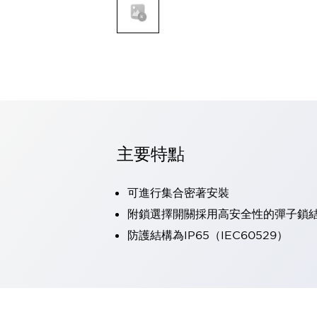
可程式控制器
可程式人機介面
工業乙太網路設備
瀏覽全部
自動識別
自動識別
感測器
瀏覽全部
行業
汽車
主要特點
工業機器人的潛在風險，從第三者角度徹底驗證
減少安全柵內的人身事故
可進行集合密著安裝
兼顧良好的視認性及減少維修工時
最適合小型裝置的安全對策
瀏覽全部
附鎖選擇開關採用高安全性的彈子鎖
工具機
防護結構為IP65（IEC60529）
降低機床成本的技巧簡單的讓人意外
尋找讓機床更小型化的可能性
從外觀設計的觀點提升機床的附加價值
預防導致機器故障的「瞬停」
3位置促動開關確保綜合加工中心機的安全性