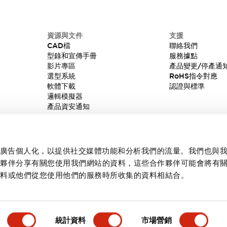
資源與文件
支援
CAD檔
聯絡我們
型錄和宣傳手冊
服務據點
影片專區
產品變更/停產通
選型系統
RoHS指令對應
軟體下載
認證與標準
邏輯模擬器
產品資安通知
內容和廣告個人化，以提供社交媒體功能和分析我們的流量。我們也與
作夥伴分享有關您使用我們網站的資料，這些合作夥伴可能會將有
資料或他們從您使用他們的服務時所收集的資料相結合。
統計資料
市場營銷
產品詳情
主要特點
規格
文件和檔案