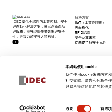
解決方案
IDEC 提供全球性的工業控制、安全
IIoT（工業物聯網）
與自動化解決方案，推出創新產品
去面板化
與服務，提升現場作業效率與安全
RFID認證
性，更致力於守護人類福祉。
安全及其未來
從基礎了解安全元件
訂閱我們的電子報，獲取我們的最新訊息!
本網站使用cookie
訂閱
我們使用cookie來將
社交媒體、廣告和分析合
與您所提供給他們的其他
© 2026 IDEC Corporation
隱私權政策
使用條款
同
必要
首選項
意