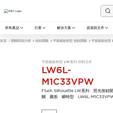
所有產品
所有產品
行業
解決方案
資源與文件
開關與指示燈
按鈕開關
首頁
開關與指示燈
按鈕開關
平面鑲嵌框型 按鈕開關
平面鑲嵌框型 
指示燈和蜂鳴器
瀏覽全部
安全與防爆
安全設備
防爆設備
平面鑲嵌框型 LW系列 控制元件
LW6L-
瀏覽全部
盤櫃
M1C33VPW
繼電器·計時器
電源供應器
Flush Silhouette LW系列 照光按鈕
回路保護器
關 圓形 瞬時型 LW6L-M1C33VP
LED照明裝置
端子台
瀏覽全部
自動化