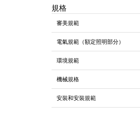
瀏覽全部
規格
機器人
使人機協作更安全、更高效
審美規範
發揮協作機器人潛力的安全措施
瀏覽全部
半導體
電氣規範（額定照明部分）
提高半導體製造裝置設計自由度的方法
瞬間完成開關的更換，避免停機時間拉長
充分對應安全標準
瀏覽全部
環境規範
瀏覽全部
解決方案
機械規格
IIoT（工業物聯網）
去面板化
RFID 認證
安全及其未來
安裝和安裝規範
安全及其未來 | 解決⽅案
瀏覽全部
從基礎了解安全元件
瀏覽全部
資源與文件