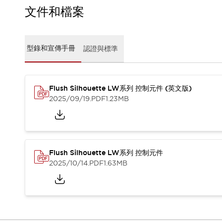
CAD檔
文件和檔案
型錄和宣傳手冊
影片專區
選型系統
型錄和宣傳手冊
認證與標準
軟體下載
邏輯模擬器
產品資安通知
最新消息
Flush Silhouette LW系列 控制元件 (英文版)
新聞中心
2025/09/19
.PDF
1.23MB
活動
促銷活動
部落格
支援
Flush Silhouette LW系列 控制元件
聯絡我們
服務據點
2025/10/14
.PDF
1.63MB
產品變更/停產通知
RoHS指令對應
認證與標準