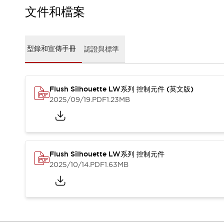
CAD檔
文件和檔案
型錄和宣傳手冊
影片專區
選型系統
型錄和宣傳手冊
認證與標準
軟體下載
邏輯模擬器
產品資安通知
最新消息
Flush Silhouette LW系列 控制元件 (英文版)
新聞中心
2025/09/19
.PDF
1.23MB
活動
促銷活動
部落格
支援
Flush Silhouette LW系列 控制元件
聯絡我們
服務據點
2025/10/14
.PDF
1.63MB
產品變更/停產通知
RoHS指令對應
認證與標準