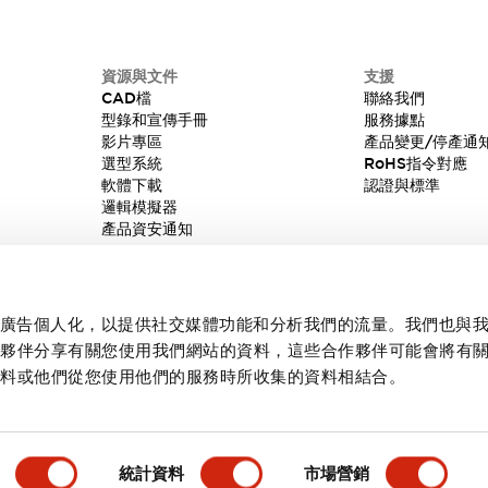
資源與文件
支援
CAD檔
聯絡我們
型錄和宣傳手冊
服務據點
影片專區
產品變更/停產通
選型系統
RoHS指令對應
軟體下載
認證與標準
邏輯模擬器
產品資安通知
內容和廣告個人化，以提供社交媒體功能和分析我們的流量。我們也與
作夥伴分享有關您使用我們網站的資料，這些合作夥伴可能會將有
資料或他們從您使用他們的服務時所收集的資料相結合。
統計資料
市場營銷
產品詳情
主要特點
規格
文件和檔案