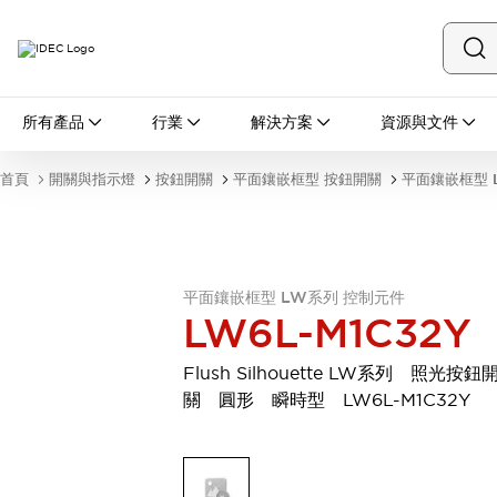
所有產品
所有產品
行業
解決方案
資源與文件
開關與指示燈
按鈕開關
首頁
開關與指示燈
按鈕開關
平面鑲嵌框型 按鈕開關
平面鑲嵌框型 
指示燈和蜂鳴器
瀏覽全部
安全與防爆
安全設備
防爆設備
瀏覽全部
平面鑲嵌框型 LW系列 控制元件
LW6L-M1C32Y
盤櫃
繼電器·計時器
Flush Silhouette LW系列 照光按鈕
電源供應器
關 圓形 瞬時型 LW6L-M1C32Y
回路保護器
LED照明裝置
端子台
瀏覽全部
自動化