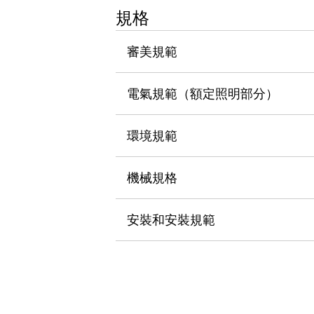
瀏覽全部
規格
機器人
使人機協作更安全、更高效
審美規範
發揮協作機器人潛力的安全措施
瀏覽全部
半導體
電氣規範（額定照明部分）
提高半導體製造裝置設計自由度的方法
瞬間完成開關的更換，避免停機時間拉長
充分對應安全標準
瀏覽全部
環境規範
瀏覽全部
解決方案
機械規格
IIoT（工業物聯網）
去面板化
RFID 認證
安全及其未來
安裝和安裝規範
安全及其未來 | 解決⽅案
瀏覽全部
從基礎了解安全元件
瀏覽全部
資源與文件