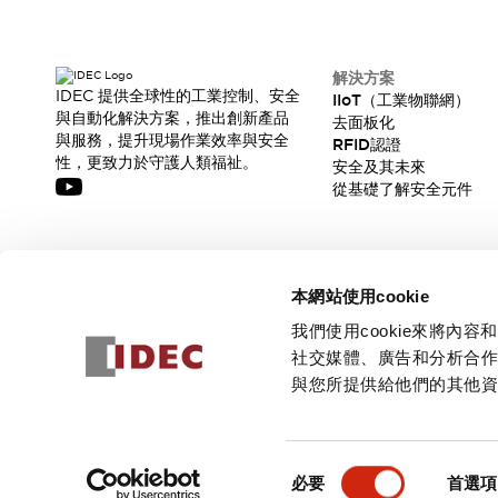
解決方案
IDEC 提供全球性的工業控制、安全
IIoT（工業物聯網）
與自動化解決方案，推出創新產品
去面板化
與服務，提升現場作業效率與安全
RFID認證
性，更致力於守護人類福祉。
安全及其未來
從基礎了解安全元件
訂閱我們的電子報，獲取我們的最新訊息!
本網站使用cookie
訂閱
我們使用cookie來將
社交媒體、廣告和分析合
與您所提供給他們的其他
© 2026 IDEC Corporation
隱私權政策
使用條款
同
必要
首選項
意