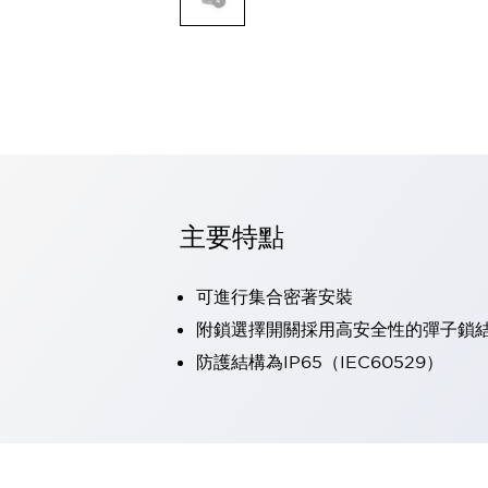
可程式控制器
可程式人機介面
工業乙太網路設備
瀏覽全部
自動識別
自動識別
感測器
瀏覽全部
行業
汽車
主要特點
工業機器人的潛在風險，從第三者角度徹底驗證
減少安全柵內的人身事故
可進行集合密著安裝
兼顧良好的視認性及減少維修工時
最適合小型裝置的安全對策
瀏覽全部
附鎖選擇開關採用高安全性的彈子鎖
工具機
防護結構為IP65（IEC60529）
降低機床成本的技巧簡單的讓人意外
尋找讓機床更小型化的可能性
從外觀設計的觀點提升機床的附加價值
預防導致機器故障的「瞬停」
3位置促動開關確保綜合加工中心機的安全性