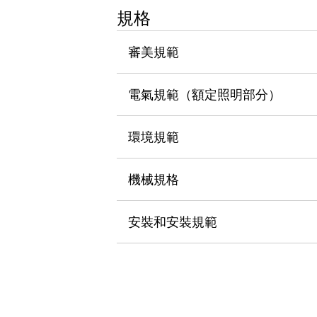
瀏覽全部
規格
機器人
使人機協作更安全、更高效
審美規範
發揮協作機器人潛力的安全措施
瀏覽全部
半導體
電氣規範（額定照明部分）
提高半導體製造裝置設計自由度的方法
瞬間完成開關的更換，避免停機時間拉長
充分對應安全標準
瀏覽全部
環境規範
瀏覽全部
解決方案
機械規格
IIoT（工業物聯網）
去面板化
RFID 認證
安全及其未來
安裝和安裝規範
安全及其未來 | 解決⽅案
瀏覽全部
從基礎了解安全元件
瀏覽全部
資源與文件