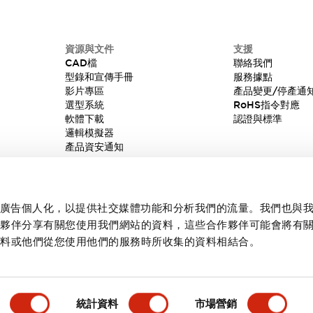
資源與文件
支援
CAD檔
聯絡我們
型錄和宣傳手冊
服務據點
影片專區
產品變更/停產通
選型系統
RoHS指令對應
軟體下載
認證與標準
邏輯模擬器
產品資安通知
內容和廣告個人化，以提供社交媒體功能和分析我們的流量。我們也與
作夥伴分享有關您使用我們網站的資料，這些合作夥伴可能會將有
資料或他們從您使用他們的服務時所收集的資料相結合。
統計資料
市場營銷
產品詳情
主要特點
規格
文件和檔案