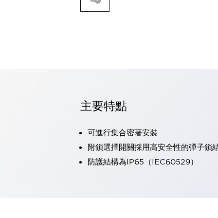
可程式控制器
可程式人機介面
工業乙太網路設備
瀏覽全部
自動識別
自動識別
感測器
瀏覽全部
行業
汽車
主要特點
工業機器人的潛在風險，從第三者角度徹底驗證
減少安全柵內的人身事故
可進行集合密著安裝
兼顧良好的視認性及減少維修工時
最適合小型裝置的安全對策
瀏覽全部
附鎖選擇開關採用高安全性的彈子鎖
工具機
防護結構為IP65（IEC60529）
降低機床成本的技巧簡單的讓人意外
尋找讓機床更小型化的可能性
從外觀設計的觀點提升機床的附加價值
預防導致機器故障的「瞬停」
3位置促動開關確保綜合加工中心機的安全性