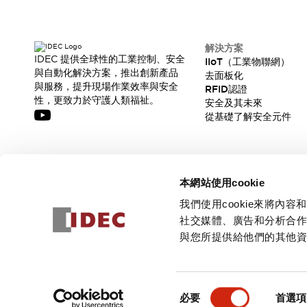
解決方案
IDEC 提供全球性的工業控制、安全
IIoT（工業物聯網）
與自動化解決方案，推出創新產品
去面板化
與服務，提升現場作業效率與安全
RFID認證
性，更致力於守護人類福祉。
安全及其未來
從基礎了解安全元件
訂閱我們的電子報，獲取我們的最新訊息!
本網站使用cookie
訂閱
我們使用cookie來將
社交媒體、廣告和分析合
與您所提供給他們的其他
© 2026 IDEC Corporation
隱私權政策
使用條款
同
必要
首選項
意