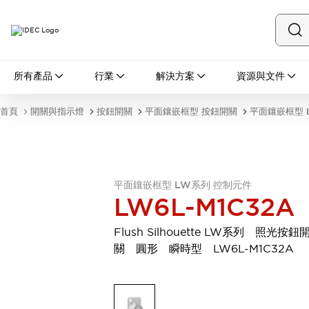
所有產品
所有產品
行業
解決方案
資源與文件
開關與指示燈
按鈕開關
首頁
開關與指示燈
按鈕開關
平面鑲嵌框型 按鈕開關
平面鑲嵌框型 
指示燈和蜂鳴器
瀏覽全部
安全與防爆
安全設備
防爆設備
瀏覽全部
平面鑲嵌框型 LW系列 控制元件
LW6L-M1C32A
盤櫃
繼電器·計時器
Flush Silhouette LW系列 照光按鈕
電源供應器
關 圓形 瞬時型 LW6L-M1C32A
回路保護器
LED照明裝置
端子台
瀏覽全部
自動化