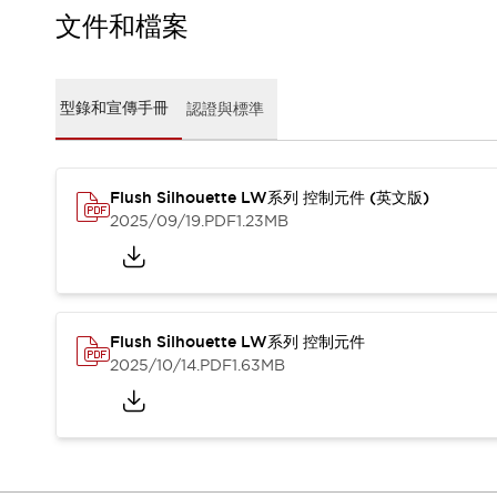
CAD檔
文件和檔案
型錄和宣傳手冊
影片專區
選型系統
型錄和宣傳手冊
認證與標準
軟體下載
邏輯模擬器
產品資安通知
最新消息
Flush Silhouette LW系列 控制元件 (英文版)
新聞中心
2025/09/19
.PDF
1.23MB
活動
促銷活動
部落格
支援
Flush Silhouette LW系列 控制元件
聯絡我們
服務據點
2025/10/14
.PDF
1.63MB
產品變更/停產通知
RoHS指令對應
認證與標準