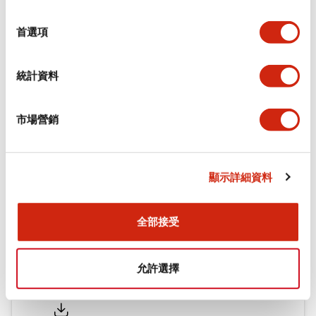
環境規範
選
擇
首選項
機械規格
統計資料
安裝和安裝規範
市場營銷
文件和檔案
顯示詳細資料
型錄和宣傳手冊
認證與標準
全部接受
允許選擇
Flush Silhouette LW系列 控制元件 (英文版)
2025/09/19
.PDF
1.23MB