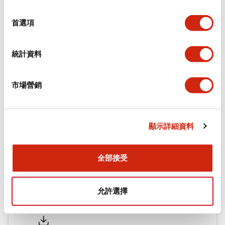
環境規範
選
擇
首選項
機械規格
統計資料
安裝和安裝規範
市場營銷
文件和檔案
顯示詳細資料
型錄和宣傳手冊
認證與標準
全部接受
允許選擇
Flush Silhouette LW系列 控制元件 (英文版)
2025/09/19
.PDF
1.23MB