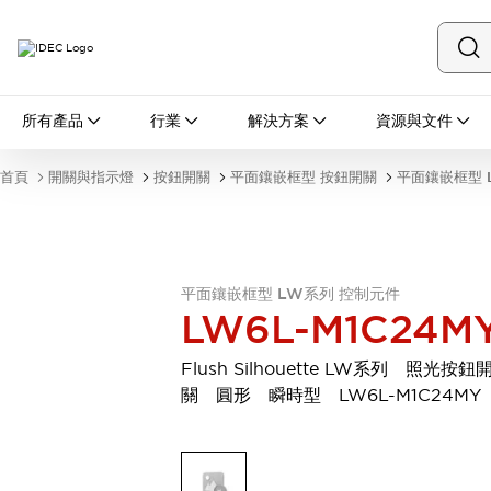
所有產品
所有產品
行業
解決方案
資源與文件
開關與指示燈
按鈕開關
首頁
開關與指示燈
按鈕開關
平面鑲嵌框型 按鈕開關
平面鑲嵌框型 
指示燈和蜂鳴器
瀏覽全部
安全與防爆
安全設備
防爆設備
瀏覽全部
平面鑲嵌框型 LW系列 控制元件
LW6L-M1C24M
盤櫃
繼電器·計時器
Flush Silhouette LW系列 照光按鈕
電源供應器
關 圓形 瞬時型 LW6L-M1C24MY
回路保護器
LED照明裝置
端子台
瀏覽全部
自動化