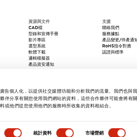
資源與文件
支援
CAD檔
聯絡我們
型錄和宣傳手冊
服務據點
影片專區
產品變更/停產通
選型系統
RoHS指令對應
軟體下載
認證與標準
邏輯模擬器
產品資安通知
內容和廣告個人化，以提供社交媒體功能和分析我們的流量。我們也與
作夥伴分享有關您使用我們網站的資料，這些合作夥伴可能會將有
資料或他們從您使用他們的服務時所收集的資料相結合。
統計資料
市場營銷
產品詳情
主要特點
規格
文件和檔案