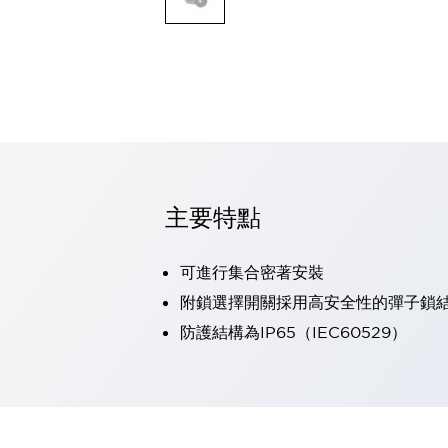
可程式控制器
可程式人機介面
工業乙太網路設備
瀏覽全部
自動識別
自動識別
感測器
瀏覽全部
行業
汽車
主要特點
工業機器人的潛在風險，從第三者角度徹底驗證
減少安全柵內的人身事故
可進行集合密著安裝
兼顧良好的視認性及減少維修工時
最適合小型裝置的安全對策
瀏覽全部
附鎖選擇開關採用高安全性的彈子鎖
工具機
防護結構為IP65（IEC60529）
降低機床成本的技巧簡單的讓人意外
尋找讓機床更小型化的可能性
從外觀設計的觀點提升機床的附加價值
預防導致機器故障的「瞬停」
3位置促動開關確保綜合加工中心機的安全性