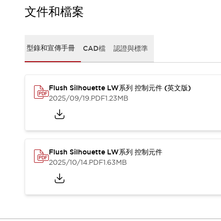
CAD檔
文件和檔案
型錄和宣傳手冊
影片專區
選型系統
型錄和宣傳手冊
CAD檔
認證與標準
軟體下載
邏輯模擬器
產品資安通知
最新消息
Flush Silhouette LW系列 控制元件 (英文版)
新聞中心
2025/09/19
.PDF
1.23MB
活動
促銷活動
部落格
支援
Flush Silhouette LW系列 控制元件
聯絡我們
服務據點
2025/10/14
.PDF
1.63MB
產品變更/停產通知
RoHS指令對應
認證與標準