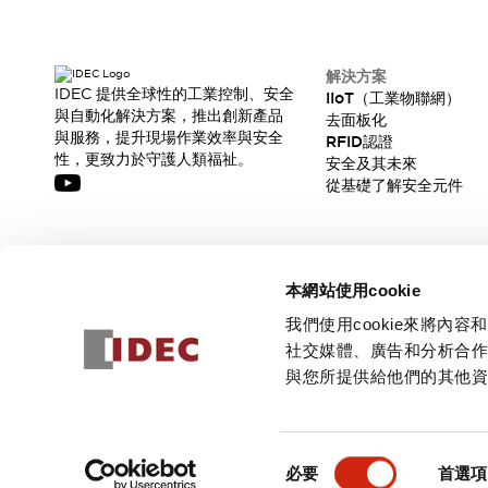
解決方案
IDEC 提供全球性的工業控制、安全
IIoT（工業物聯網）
與自動化解決方案，推出創新產品
去面板化
與服務，提升現場作業效率與安全
RFID認證
性，更致力於守護人類福祉。
安全及其未來
從基礎了解安全元件
訂閱我們的電子報，獲取我們的最新訊息!
本網站使用cookie
訂閱
我們使用cookie來將
社交媒體、廣告和分析合
與您所提供給他們的其他
© 2026 IDEC Corporation
隱私權政策
使用條款
同
必要
首選項
意