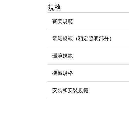
瀏覽全部
規格
機器人
使人機協作更安全、更高效
審美規範
發揮協作機器人潛力的安全措施
瀏覽全部
半導體
電氣規範（額定照明部分）
提高半導體製造裝置設計自由度的方法
瞬間完成開關的更換，避免停機時間拉長
充分對應安全標準
瀏覽全部
環境規範
瀏覽全部
解決方案
機械規格
IIoT（工業物聯網）
去面板化
RFID 認證
安全及其未來
安裝和安裝規範
安全及其未來 | 解決⽅案
瀏覽全部
從基礎了解安全元件
瀏覽全部
資源與文件