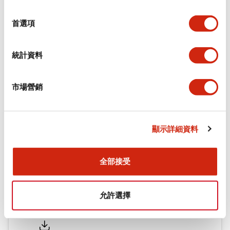
環境規範
選
擇
首選項
機械規格
統計資料
安裝和安裝規範
市場營銷
文件和檔案
顯示詳細資料
型錄和宣傳手冊
CAD檔
認證與標準
全部接受
允許選擇
Flush Silhouette LW系列 控制元件 (英文版)
2025/09/19
.PDF
1.23MB