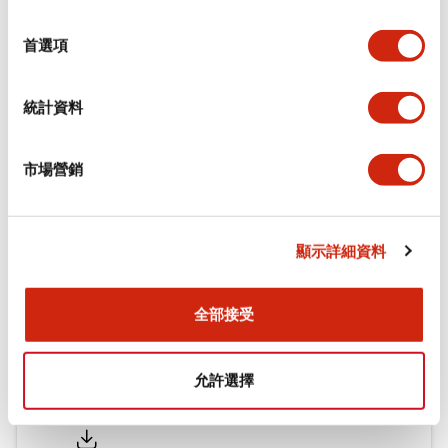
環境規範
選
擇
首選項
機械規格
統計資料
安裝和安裝規範
市場營銷
文件和檔案
顯示詳細資料
型錄和宣傳手冊
CAD檔
認證與標準
全部接受
允許選擇
Flush Silhouette LW系列 控制元件 (英文版)
2025/09/19
.PDF
1.23MB