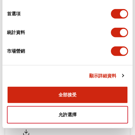
環境規範
選
擇
首選項
機械規格
統計資料
安裝和安裝規範
市場營銷
文件和檔案
顯示詳細資料
型錄和宣傳手冊
認證與標準
全部接受
允許選擇
Flush Silhouette LW系列 控制元件 (英文版)
2025/09/19
.PDF
1.23MB