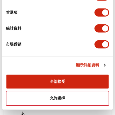
環境規範
選
擇
首選項
機械規格
統計資料
安裝和安裝規範
市場營銷
文件和檔案
顯示詳細資料
型錄和宣傳手冊
CAD檔
認證與標準
技術文件
全部接受
允許選擇
Flush Silhouette LW系列 控制元件 (英文版)
2025/09/19
.PDF
1.23MB