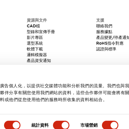
資源與文件
支援
CAD檔
聯絡我們
型錄和宣傳手冊
服務據點
影片專區
產品變更/停產通
選型系統
RoHS指令對應
軟體下載
認證與標準
邏輯模擬器
產品資安通知
內容和廣告個人化，以提供社交媒體功能和分析我們的流量。我們也與
作夥伴分享有關您使用我們網站的資料，這些合作夥伴可能會將有
資料或他們從您使用他們的服務時所收集的資料相結合。
統計資料
市場營銷
產品詳情
主要特點
規格
文件和檔案