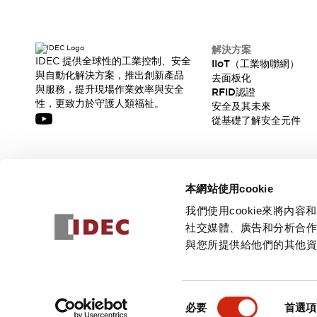
解決方案
IDEC 提供全球性的工業控制、安全
IIoT（工業物聯網）
與自動化解決方案，推出創新產品
去面板化
與服務，提升現場作業效率與安全
RFID認證
性，更致力於守護人類福祉。
安全及其未來
從基礎了解安全元件
訂閱我們的電子報，獲取我們的最新訊息!
本網站使用cookie
訂閱
我們使用cookie來將
社交媒體、廣告和分析合
與您所提供給他們的其他
© 2026 IDEC Corporation
隱私權政策
使用條款
同
必要
首選項
意