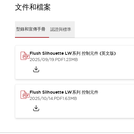
CAD檔
文件和檔案
型錄和宣傳手冊
影片專區
選型系統
型錄和宣傳手冊
認證與標準
軟體下載
邏輯模擬器
產品資安通知
最新消息
Flush Silhouette LW系列 控制元件 (英文版)
新聞中心
2025/09/19
.PDF
1.23MB
活動
促銷活動
部落格
支援
Flush Silhouette LW系列 控制元件
聯絡我們
服務據點
2025/10/14
.PDF
1.63MB
產品變更/停產通知
RoHS指令對應
認證與標準