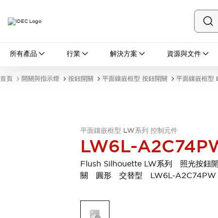
所有產品
所有產品
行業
解決方案
資源與文件
開關與指示燈
按鈕開關
首頁
開關與指示燈
按鈕開關
平面鑲嵌框型 按鈕開關
平面鑲嵌框型 
指示燈和蜂鳴器
瀏覽全部
安全與防爆
安全設備
防爆設備
瀏覽全部
平面鑲嵌框型 LW系列 控制元件
LW6L-A2C74P
盤櫃
繼電器·計時器
Flush Silhouette LW系列 照光按鈕
電源供應器
關 圓形 交替型 LW6L-A2C74PW
回路保護器
LED照明裝置
端子台
瀏覽全部
自動化