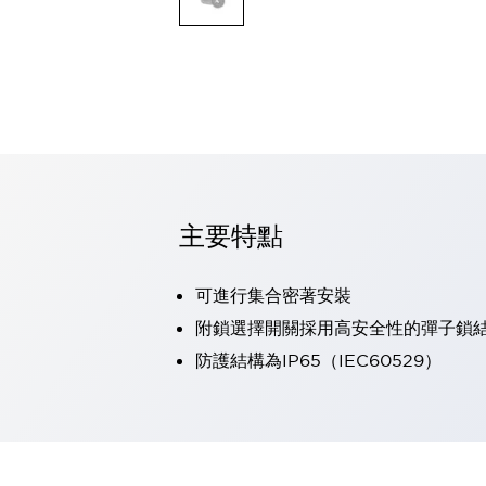
可程式控制器
可程式人機介面
工業乙太網路設備
瀏覽全部
自動識別
自動識別
感測器
瀏覽全部
行業
汽車
主要特點
工業機器人的潛在風險，從第三者角度徹底驗證
減少安全柵內的人身事故
可進行集合密著安裝
兼顧良好的視認性及減少維修工時
最適合小型裝置的安全對策
瀏覽全部
附鎖選擇開關採用高安全性的彈子鎖
工具機
防護結構為IP65（IEC60529）
降低機床成本的技巧簡單的讓人意外
尋找讓機床更小型化的可能性
從外觀設計的觀點提升機床的附加價值
預防導致機器故障的「瞬停」
3位置促動開關確保綜合加工中心機的安全性