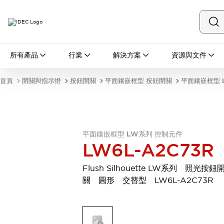
所有產品
所有產品
行業
解決方案
資源與文件
開關與指示燈
按鈕開關
首頁
開關與指示燈
按鈕開關
平面鑲嵌框型 按鈕開關
平面鑲嵌框型 
指示燈和蜂鳴器
瀏覽全部
安全與防爆
安全設備
防爆設備
瀏覽全部
平面鑲嵌框型 LW系列 控制元件
LW6L-A2C73R
盤櫃
繼電器·計時器
Flush Silhouette LW系列 照光按鈕
電源供應器
關 圓形 交替型 LW6L-A2C73R
回路保護器
LED照明裝置
端子台
瀏覽全部
自動化