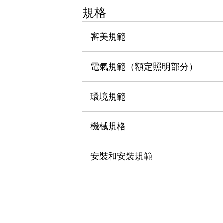
瀏覽全部
規格
機器人
使人機協作更安全、更高效
審美規範
發揮協作機器人潛力的安全措施
瀏覽全部
半導體
電氣規範（額定照明部分）
提高半導體製造裝置設計自由度的方法
瞬間完成開關的更換，避免停機時間拉長
充分對應安全標準
瀏覽全部
環境規範
瀏覽全部
解決方案
機械規格
IIoT（工業物聯網）
去面板化
RFID 認證
安全及其未來
安裝和安裝規範
安全及其未來 | 解決⽅案
瀏覽全部
從基礎了解安全元件
瀏覽全部
資源與文件