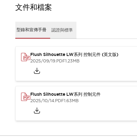
CAD檔
文件和檔案
型錄和宣傳手冊
影片專區
選型系統
型錄和宣傳手冊
認證與標準
軟體下載
邏輯模擬器
產品資安通知
最新消息
Flush Silhouette LW系列 控制元件 (英文版)
新聞中心
2025/09/19
.PDF
1.23MB
活動
促銷活動
部落格
支援
Flush Silhouette LW系列 控制元件
聯絡我們
服務據點
2025/10/14
.PDF
1.63MB
產品變更/停產通知
RoHS指令對應
認證與標準