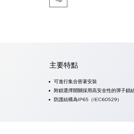
可程式控制器
可程式人機介面
工業乙太網路設備
瀏覽全部
自動識別
自動識別
感測器
瀏覽全部
行業
汽車
主要特點
工業機器人的潛在風險，從第三者角度徹底驗證
減少安全柵內的人身事故
可進行集合密著安裝
兼顧良好的視認性及減少維修工時
最適合小型裝置的安全對策
瀏覽全部
附鎖選擇開關採用高安全性的彈子鎖
工具機
防護結構為IP65（IEC60529）
降低機床成本的技巧簡單的讓人意外
尋找讓機床更小型化的可能性
從外觀設計的觀點提升機床的附加價值
預防導致機器故障的「瞬停」
3位置促動開關確保綜合加工中心機的安全性