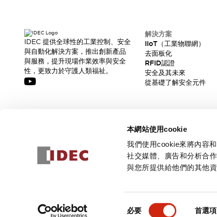
解決方案
IDEC 提供全球性的工業控制、安全
IIoT（工業物聯網）
與自動化解決方案，推出創新產品
去面板化
與服務，提升現場作業效率與安全
RFID認證
性，更致力於守護人類福祉。
安全及其未來
從基礎了解安全元件
訂閱我們的電子報，獲取我們的最新訊息!
本網站使用cookie
訂閱
我們使用cookie來將
社交媒體、廣告和分析合
與您所提供給他們的其他
© 2026 IDEC Corporation
隱私權政策
使用條款
同
必要
首選項
意