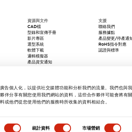
資源與文件
支援
CAD檔
聯絡我們
型錄和宣傳手冊
服務據點
影片專區
產品變更/停產通
選型系統
RoHS指令對應
軟體下載
認證與標準
邏輯模擬器
產品資安通知
內容和廣告個人化，以提供社交媒體功能和分析我們的流量。我們也與
作夥伴分享有關您使用我們網站的資料，這些合作夥伴可能會將有
資料或他們從您使用他們的服務時所收集的資料相結合。
統計資料
市場營銷
產品詳情
主要特點
規格
文件和檔案