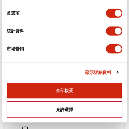
環境規範
選
擇
首選項
機械規格
統計資料
安裝和安裝規範
市場營銷
文件和檔案
顯示詳細資料
型錄和宣傳手冊
認證與標準
全部接受
允許選擇
Flush Silhouette LW系列 控制元件 (英文版)
2025/09/19
.PDF
1.23MB