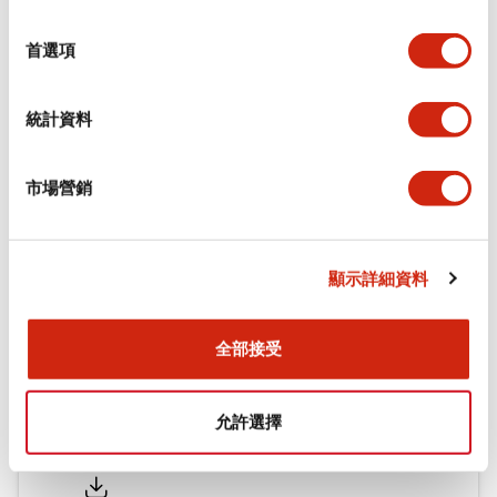
環境規範
選
擇
首選項
機械規格
統計資料
安裝和安裝規範
市場營銷
文件和檔案
顯示詳細資料
型錄和宣傳手冊
認證與標準
全部接受
允許選擇
Flush Silhouette LW系列 控制元件 (英文版)
2025/09/19
.PDF
1.23MB