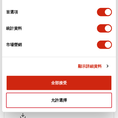
環境規範
選
擇
首選項
機械規格
統計資料
安裝和安裝規範
市場營銷
文件和檔案
顯示詳細資料
型錄和宣傳手冊
認證與標準
全部接受
允許選擇
Flush Silhouette LW系列 控制元件 (英文版)
2025/09/19
.PDF
1.23MB