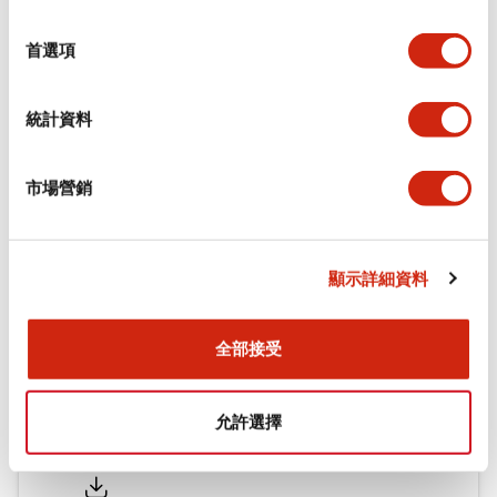
環境規範
選
擇
首選項
機械規格
統計資料
安裝和安裝規範
市場營銷
文件和檔案
顯示詳細資料
型錄和宣傳手冊
認證與標準
全部接受
允許選擇
Flush Silhouette LW系列 控制元件 (英文版)
2025/09/19
.PDF
1.23MB