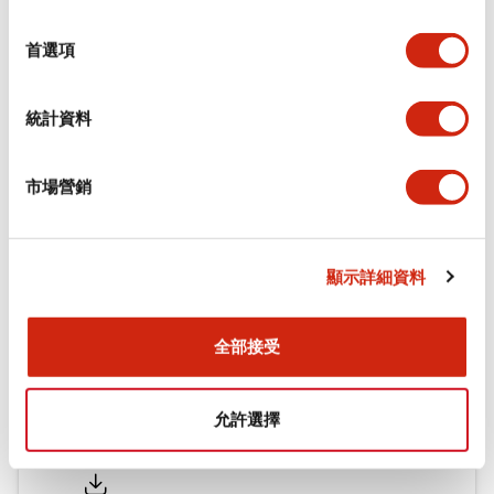
環境規範
選
擇
首選項
機械規格
統計資料
安裝和安裝規範
市場營銷
文件和檔案
顯示詳細資料
型錄和宣傳手冊
認證與標準
全部接受
允許選擇
Flush Silhouette LW系列 控制元件 (英文版)
2025/09/19
.PDF
1.23MB