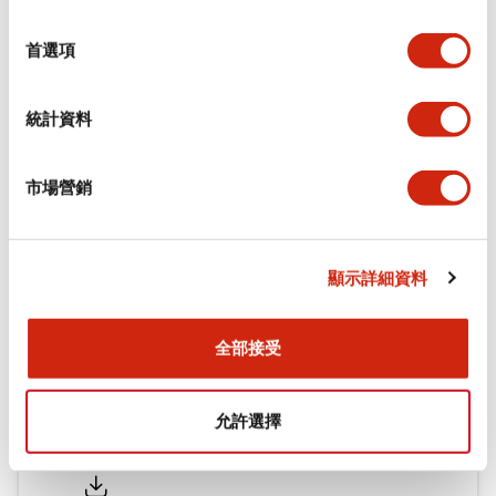
環境規範
選
擇
首選項
機械規格
統計資料
安裝和安裝規範
市場營銷
文件和檔案
顯示詳細資料
型錄和宣傳手冊
認證與標準
全部接受
允許選擇
Flush Silhouette LW系列 控制元件 (英文版)
2025/09/19
.PDF
1.23MB