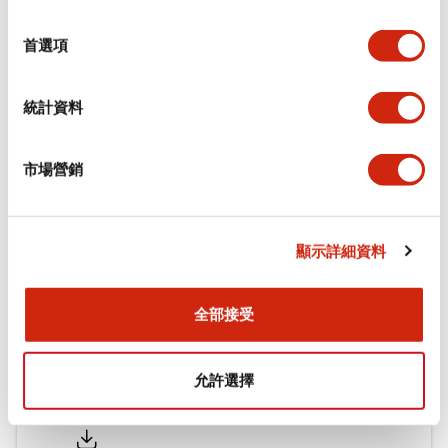
環境規範
選
擇
首選項
機械規格
統計資料
安裝和安裝規範
市場營銷
文件和檔案
顯示詳細資料
型錄和宣傳手冊
認證與標準
全部接受
允許選擇
Flush Silhouette LW系列 控制元件 (英文版)
2025/09/19
.PDF
1.23MB