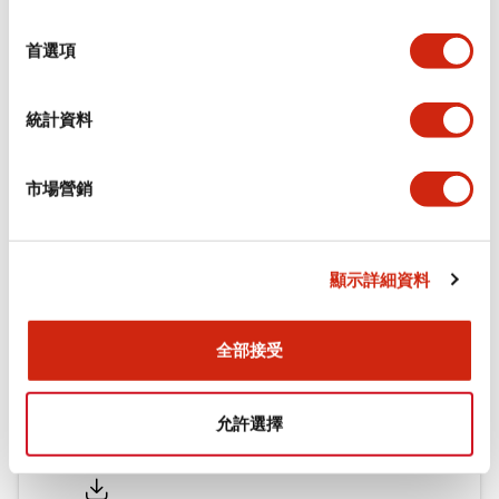
環境規範
選
擇
首選項
機械規格
統計資料
安裝和安裝規範
市場營銷
文件和檔案
顯示詳細資料
型錄和宣傳手冊
CAD檔
認證與標準
全部接受
允許選擇
Flush Silhouette LW系列 控制元件 (英文版)
2025/09/19
.PDF
1.23MB